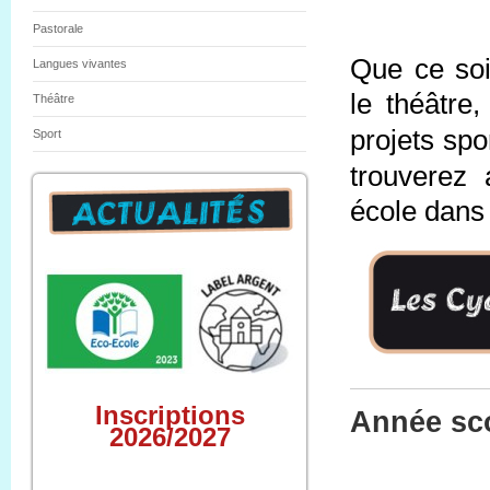
Pastorale
Que ce soi
Langues vivantes
le théâtre
Théâtre
projets spo
Sport
trouverez 
école dans 
Inscriptions
Année sco
2026/2027