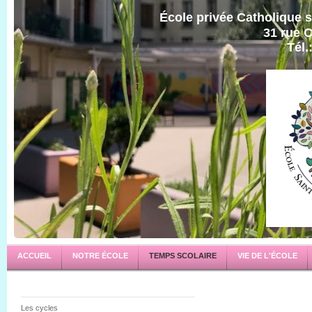
École privée Catholique s
31 rue C
Tél.
ACCUEIL
NOTRE ÉCOLE
TEMPS SCOLAIRE
VIE DE L'ÉCOLE
Les cycles