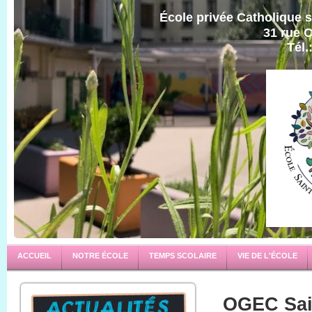
École privée Catholique s
31 rue C
Tél.
ACCUEIL
NOTRE ÉCOLE
TEMPS SCOLAIRE
VIE DE L'ÉCOLE
OGEC Sain