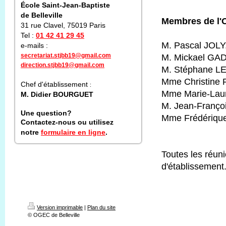
École Saint-Jean-Baptiste
de Belleville
Membres de l'
31 rue Clavel, 75019 Paris
Tel :
01 42 41 29 45
M. Pascal JOLY,
e-mails :
secretariat.stjbb19@gmail.com
M. Mickael GAD
direction.stjbb19@gmail.com
M. Stéphane LE
Mme Christine 
Chef d'établissement
:
Mme Marie-Laure
M. Didier BOURGUET
M. Jean-Franço
Une question?
Mme Frédérique
Contactez-nous ou utilisez
notre
formulaire en ligne
.
Toutes les réu
d'établissement
Version imprimable
|
Plan du site
© OGEC de Belleville