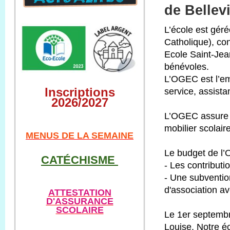
de Bellevi
L’école est gé
Catholique), con
Ecole Saint-Jea
bénévoles.
L’OGEC est l’em
Inscriptions
service, assista
2026/2027
L’OGEC assure l’
mobilier scolair
M
ENUS DE LA SEMAINE
Le budget de l
CATÉCHISME
- Les contributi
- Une subvention
d'association ave
ATTESTATION
D'ASSURANCE
SCOLAIRE
Le 1er septembr
Louise. Notre éc